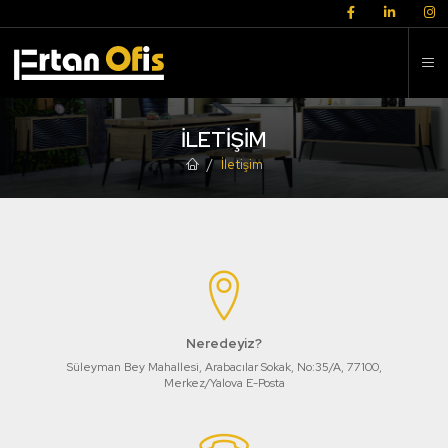
K
İLETIŞIM
İletişim
Neredeyiz?
Süleyman Bey Mahallesi, Arabacılar Sokak, No:35/A, 77100,
Merkez/Yalova E-Posta