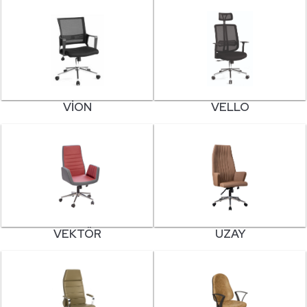
VION
VELLO
VEKTÖR
UZAY