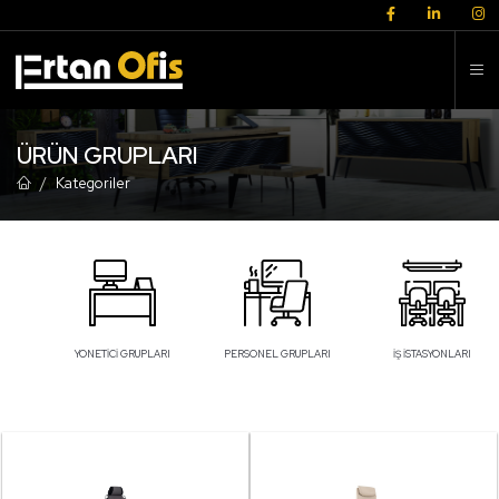
K
ÜRÜN GRUPLARI
Kategoriler
ARI
YÖNETICI GRUPLARI
PERSONEL GRUPLARI
İŞ İSTASYONLARI