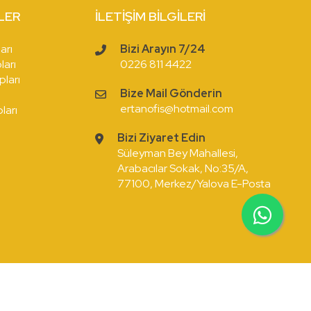
LER
İLETIŞIM BİLGILERI
arı
Bizi Arayın 7/24
ları
0226 811 4422
pları
Bize Mail Gönderin
ı
ertanofis@hotmail.com
ları
Bizi Ziyaret Edin
Süleyman Bey Mahallesi,
Arabacılar Sokak, No:35/A,
77100, Merkez/Yalova E-Posta