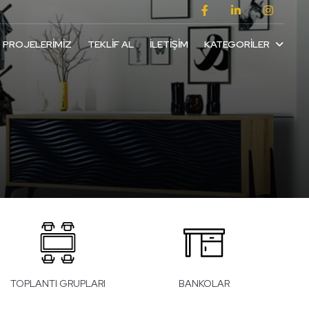
PROJELERIMIZ
TEKLIF AL
İLETIŞIM
KATEGORILER
TOPLANTI GRUPLARI
BANKOLAR