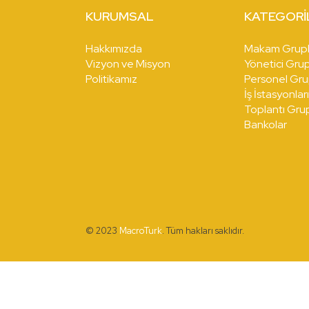
KURUMSAL
KATEGORI
Hakkımızda
Makam Grupl
Vizyon ve Misyon
Yönetici Grup
Politikamız
Personel Gru
İş İstasyonlar
Toplantı Grup
Bankolar
© 2023
MacroTurk
. Tüm hakları saklıdır.