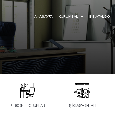
ANASAYFA
KURUMSAL
E-KATALOG
emelidir.
PERSONEL GRUPLARI
İŞ İSTASYONLARI