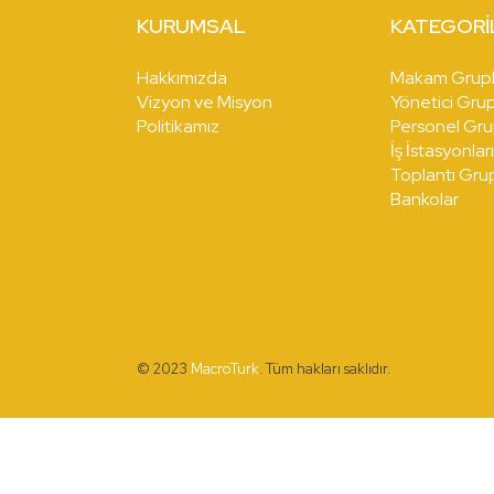
KURUMSAL
KATEGORI
Hakkımızda
Makam Grupl
Vizyon ve Misyon
Yönetici Grup
Politikamız
Personel Gru
İş İstasyonlar
Toplantı Grup
Bankolar
© 2023
MacroTurk
. Tüm hakları saklıdır.