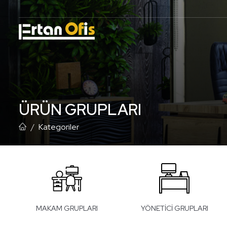
Ofis mobilyaları, şirketinizin imajını yansıtmalı ve ofisinizin ambiyansına uyum sağlamalıdır. Mobilyaların renkleri, tarzları ve malzeme seçimleri ofisinizde bir bütünlük oluşturmalı ve profesyonel bir görünüm sergil
ÜRÜN GRUPLARI
Kategoriler
MAKAM GRUPLARI
YÖNETICI GRUPLARI