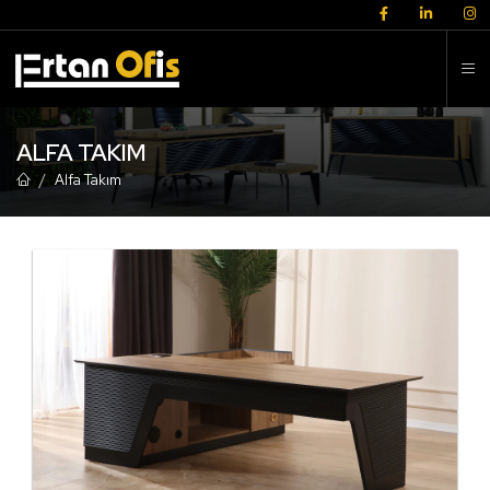
K
ALFA TAKIM
Alfa Takım