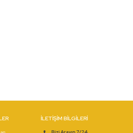
LER
İLETIŞIM BİLGILERI
arı
Bizi Arayın 7/24